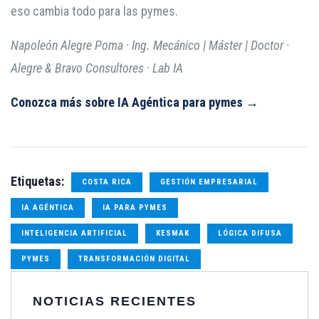
eso cambia todo para las pymes.
Napoleón Alegre Poma · Ing. Mecánico | Máster | Doctor ·
Alegre & Bravo Consultores · Lab IA
Conozca más sobre IA Agéntica para pymes →
Etiquetas:
COSTA RICA
GESTIÓN EMPRESARIAL
IA AGÉNTICA
IA PARA PYMES
INTELIGENCIA ARTIFICIAL
KESMAK
LÓGICA DIFUSA
PYMES
TRANSFORMACIÓN DIGITAL
NOTICIAS RECIENTES