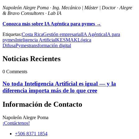
Napoleón Alegre Poma · Ing. Mecánico | Máster | Doctor · Alegre
& Bravo Consultores · Lab IA
Conozca más sobre IA Agéntica para pymes →
Etiquetas:
Costa Rica
Gestión empresarial
IA Agéntica
IA para
pymes
Inteligencia Artificial
KESMAK
Lógica
Difusa
Pymes
transformación digital
Noticias Recientes
0 Comments
No toda Inteligencia Artificial es igual — y la
diferencia importa más de lo que cree
Información de Contacto
Napoleón Alegre Poma
alegreybravo@gmail.com
+506 8371 1854
¡Contáctenos!
+506 8371 1854